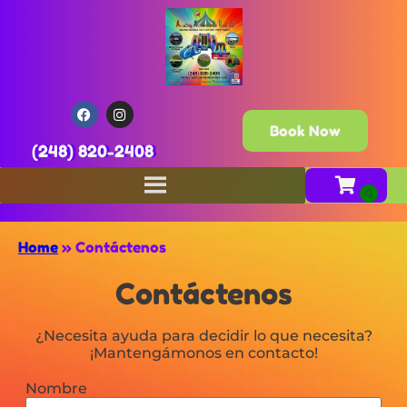
Book Now
(248) 820-2408
Home
»
Contáctenos
Contáctenos
¿Necesita ayuda para decidir lo que necesita?
¡Mantengámonos en contacto!
Nombre