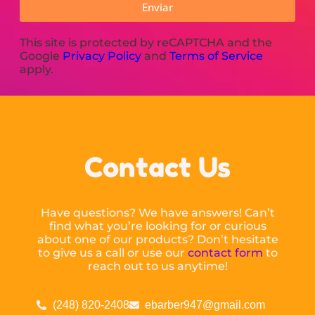
Enviar
This site is protected by reCAPTCHA and the
Google
Privacy Policy
and
Terms of Service
apply.
Contact Us
Have questions? We have answers! Can’t
find what you’re looking for or curious
about one of our products? Don’t hesitate
to give us a call or use our
contact form
to
reach out to us anytime!
(248) 820-2408
ebarber947@gmail.com